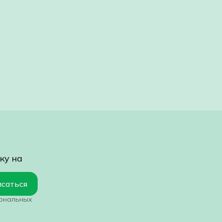
ку на
саться
сональных