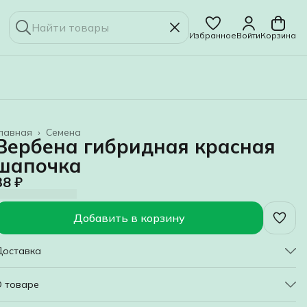
Избранное
Войти
Корзина
лавная
›
Семена
Вербена гибридная красная
шапочка
38 ₽
Добавить в корзину
Доставка
О товаре