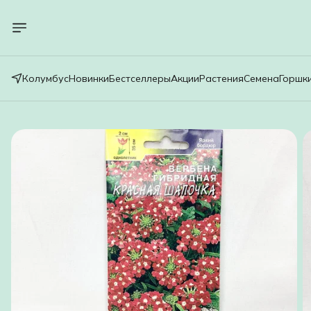
Колумбус
Новинки
Бестселлеры
Акции
Растения
Семена
Горшк