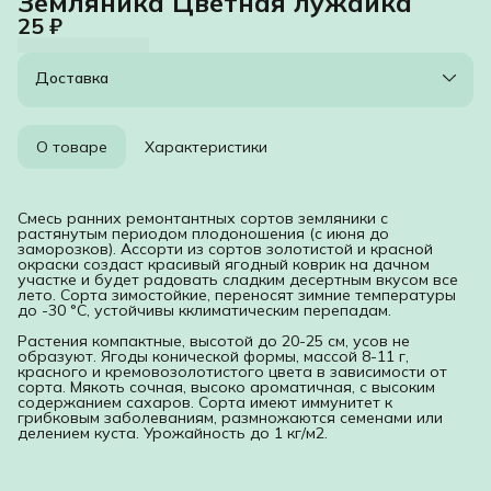
Земляника Цветная лужайка
25 ₽
Доставка
О товаре
Характеристики
Смесь ранних ремонтантных сортов земляники с
растянутым периодом плодоношения (с июня до
заморозков). Ассорти из сортов золотистой и красной
окраски создаст красивый ягодный коврик на дачном
участке и будет радовать сладким десертным вкусом все
лето. Сорта зимостойкие, переносят зимние температуры
до -30 °С, устойчивы кклиматическим перепадам.
Растения компактные, высотой до 20-25 см, усов не
образуют. Ягоды конической формы, массой 8-11 г,
красного и кремовозолотистого цвета в зависимости от
сорта. Мякоть сочная, высоко ароматичная, с высоким
содержанием сахаров. Сорта имеют иммунитет к
грибковым заболеваниям, размножаются семенами или
делением куста. Урожайность до 1 кг/м2.