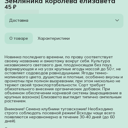
Земляника королева елизавета
45 ₽
Доставка
О товаре
Характеристики
Новинка последнего времени, по праву соответствует
своему названию и ажиотажу вокруг себя. Культура
независимого светового дня, плодоносящая без пауз,
формирующая и на усах крупные ягоды массой до 50 г, не
оставляет садоводов равнодушными. Ягоды темно-
малинового цвета, душистые и плотные, особенно вкусны и
ароматны при полном вызревании, при этом нисколько не
теряют своей транслортабельности. Сорт требует
обязательного внесения органических добавок. При
объемном обеспечении корневой системы (выращивание в
крупных вазонах) Елизавета выглядит типично ампельным
растением.
Внимание! Семена клубники туговсхожие! Необходимо
строго соблюдать посевной режим! Всходы чаще всего
появляются неравномерно в течение 30-40 дней (до 60
дней).