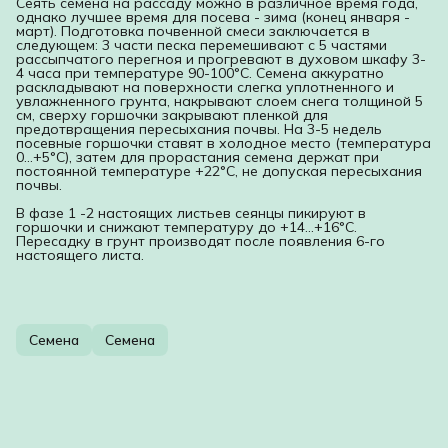
Сеять семена на рассаду можно в различное время года,
однако лучшее время для посева - зима (конец января -
март). Подготовка почвенной смеси заключается в
следующем: 3 части песка перемешивают с 5 частями
рассыпчатого перегноя и прогревают в духовом шкафу 3-
4 часа при температуре 90-100°С. Семена аккуратно
раскладывают на поверхности слегка уплотненного и
увлажненного грунта, накрывают слоем снега толщиной 5
см, сверху горшочки закрывают пленкой для
предотвращения пересыхания почвы. На 3-5 недель
посевные горшочки ставят в холодное место (температура
0...+5°C), затем для прорастания семена держат при
постоянной температуре +22°С, не допуская пересыхания
почвы.
В фазе 1 -2 настоящих листьев сеянцы пикируют в
горшочки и снижают температуру до +14...+16°С.
Пересадку в грунт производят после появления 6-го
настоящего листа.
Семена
Семена