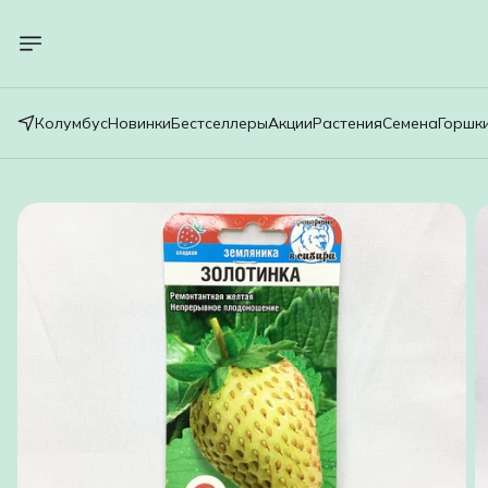
Колумбус
Новинки
Бестселлеры
Акции
Растения
Семена
Горшк