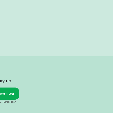
ку на
саться
сональных