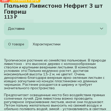
Хит
Осталось 9 штук
Пальма Ливистона Нефрит 3 шт
Гавриш
113 ₽
Доставка
О товаре
Характеристики
Тропическое растение из семейства пальмовые. В природе
ливистона - это высокое дерево с колоннообразным
стволом и крупными веерными листьями. В комнатных
условиях эта Пальма медленно растет, достигая
максимальной высоты 1,5-2 м, не цветет. Очень
декоративна благодаря веерным ярко-зеленым листьям с
изящно загнутыми на концах пластинками на длинных
черешках. Растение раздается в ширину и требует
значительного пространства.
Предпочитает освещенные места без воздействия прямых
солнечных лучей. Для ливистоны важно проводить
регулярное опрыскивание листьев, иначе они подсыхают.
Летом пальму желательно выносить на свежий воздух и
обильно поливать водой, зимой - устанавливать в светлых