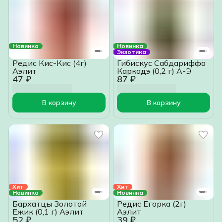
Новинка
Новинка
Экзотика
Редис Кис-Кис (4г)
Гибискус Сабдариффа
Аэлит
Каркадэ (0,2 г) А-Э
47 ₽
87 ₽
В корзину
В корзину
Хит
Хит
Новинка
Новинка
Бархатцы Золотой
Редис Егорка (2г)
Ежик (0,1 г) Аэлит
Аэлит
52 ₽
39 ₽