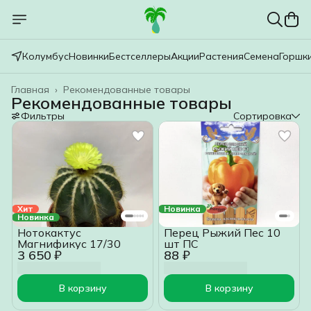
Колумбус
Новинки
Бестселлеры
Акции
Растения
Семена
Горшк
Главная
›
Рекомендованные товары
Рекомендованные товары
Фильтры
Сортировка
Хит
Новинка
Новинка
Нотокактус
Перец Рыжий Пес 10
Магнификус 17/30
шт ПС
3 650 ₽
88 ₽
В корзину
В корзину