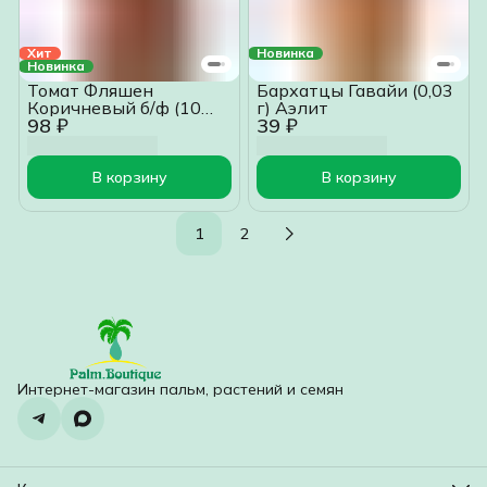
Хит
Новинка
Новинка
Томат Фляшен
Бархатцы Гавайи (0,03
Коричневый б/ф (10
г) Аэлит
98 ₽
39 ₽
шт) Григорьев
В корзину
В корзину
1
2
Интернет-магазин пальм, растений и семян