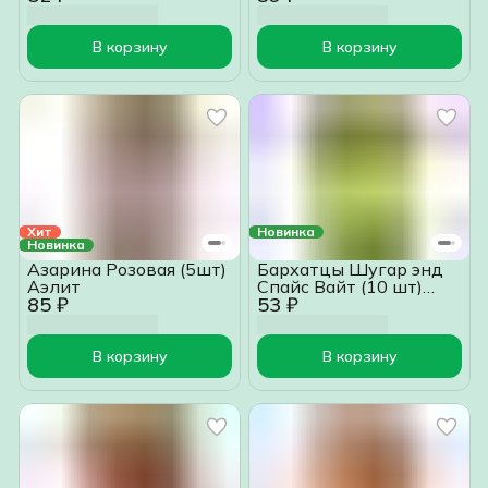
В корзину
В корзину
Хит
Новинка
Новинка
Азарина Розовая (5шт)
Бархатцы Шугар энд
Аэлит
Спайс Вайт (10 шт)
85 ₽
53 ₽
Аэлит
В корзину
В корзину