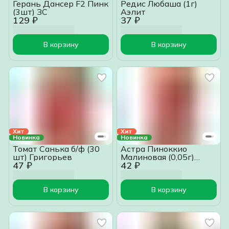
Герань Дансер F2 Пинк
Редис Любаша (1г)
(3шт) ЗС
Аэлит
129 ₽
37 ₽
В корзину
В корзину
Хит
Хит
Новинка
Новинка
Томат Санька б/ф (30
Астра Пиноккио
шт) Григорьев
Малиновая (0,05г)
47 ₽
42 ₽
Аэлит
В корзину
В корзину