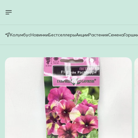
Колумбус
Новинки
Бестселлеры
Акции
Растения
Семена
Горшк