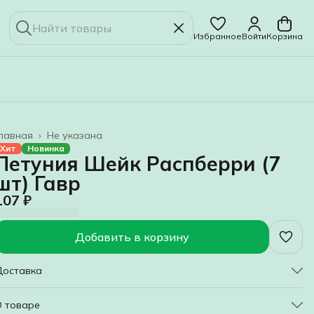
Избранное
Войти
Корзина
лавная
›
Не указана
Хит
Новинка
Петуния Шейк Распберри (7
шт) Гавр
107 ₽
Добавить в корзину
Доставка
О товаре