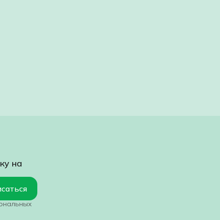
ку на
саться
сональных